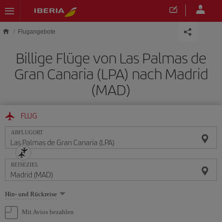
Skip to main content
Flugangebote
Billige Flüge von Las Palmas de
Gran Canaria (LPA) nach Madrid
(MAD)
FLUG
ABFLUGORT
REISEZIEL
Wählen
Hin- und Rückreise
Sie
eine
Mit Avios bezahlen
Option