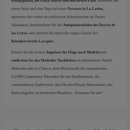
Königspalast, die Plaza Mayor und den Retiro-Park
. Bestellen Sie
einen Wein und eine Tapa auf einer
Terrasse in La Latina
,
spazieren Sie vorbei an exklusiven Schaufenstern im Viertel
Salamanca, durchstöbern Sie die
Antiquitätenläden des Barrio de
las Letras
oder streifen Sie durch die engen Gassen des
Künstlerviertels Lavapiés
.
Finden Sie die besten
Angebote für Flüge nach Madrid
und
entdecken Sie das Madrider Nachtleben
im alternativen Viertel
Malasaña oder in Chueca, dem Mittelpunkt der europäischen
LGTBI-Community. Erkunden Sie das Stadtzentrum, die
verschiedenen Stadtviertel, das Ufer des Flusses Manzanares, das
Kulturangebot im modernen Matadero... Kommen Sie mit?