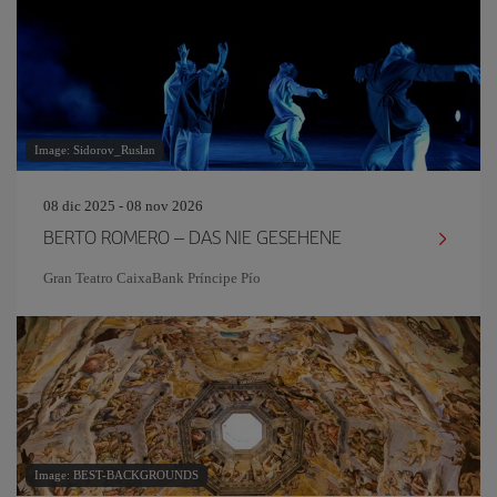
Image: Sidorov_Ruslan
08 dic 2025 - 08 nov 2026
BERTO ROMERO – DAS NIE GESEHENE
Gran Teatro CaixaBank Príncipe Pío
Image: BEST-BACKGROUNDS