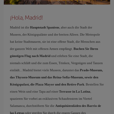
¡Hola, Madrid!
Madrid ist die
Hauptstadt Spaniens
, aber auch die Stadt der
Museen, der Königspaläste und der breiten Alleen. Die Metropole
hat keine Stadtmauern, sie ist eine offene Stadt, die Menschen aus
der ganzen Welt mit offenen Armen empfängt.
Buchen Sie Ihren
günstigen Flug nach Madrid
und erleben Sie eine Stadt, die
niemals schläft und die zum Essen, Trinken, Vergnügen und Tanzen
einlädt... Madrid bietet viele Museen, darunter das
Prado-Museum,
das Thyssen-Museum und das Reina-Sofía-Museum, sowie den
Königspalast, die Plaza Mayor und den Retiro-Park
. Bestellen Sie
einen Wein und eine Tapa auf einer
Terrasse in La Latina
,
spazieren Sie vorbei an exklusiven Schaufenstern im Viertel
Salamanca, durchstöbern Sie die
Antiquitätenläden des Barrio de
las Letras
oder streifen Sie durch die engen Gassen des