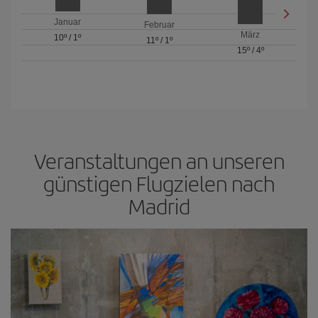
Januar
Februar
März
10º
/
1º
11º
/
1º
15º
/
4º
Veranstaltungen an unseren
günstigen Flugzielen nach
Madrid