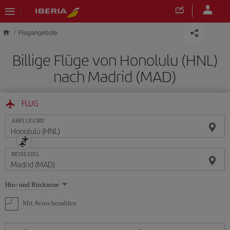
Skip to main content
Flugangebote
Billige Flüge von Honolulu (HNL)
nach Madrid (MAD)
FLUG
ABFLUGORT
REISEZIEL
Wählen
Hin- und Rückreise
Sie
eine
Mit Avios bezahlen
Option