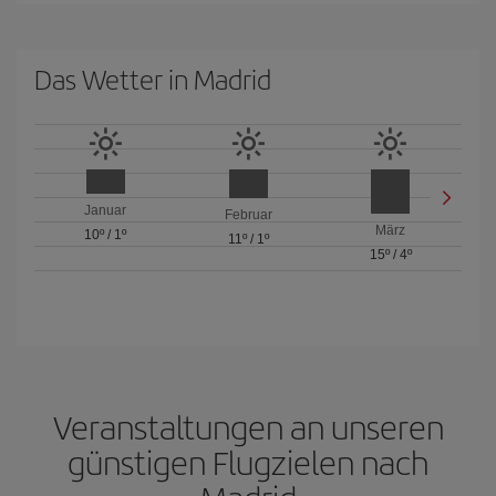
Das Wetter in Madrid
Januar
Februar
März
10º
/
1º
11º
/
1º
15º
/
4º
Veranstaltungen an unseren
günstigen Flugzielen nach