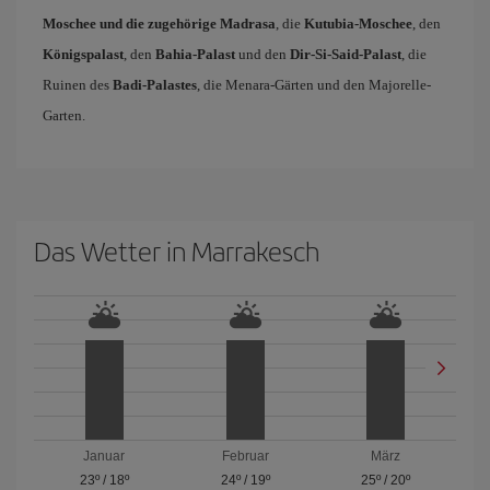
Moschee und die zugehörige Madrasa
, die
Kutubia-Moschee
, den
Königspalast
, den
Bahia-Palast
und den
Dir-Si-Said-Palast
, die
Ruinen des
Badi-Palastes
, die Menara-Gärten und den Majorelle-
Garten.
Das Wetter in Marrakesch
Januar
Februar
März
23º
/
18º
24º
/
19º
25º
/
20º