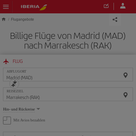
Skip to main content
Flugangebote
Billige Flüge von Madrid (MAD)
nach Marrakesch (RAK)
FLUG
ABFLUGORT
REISEZIEL
Wählen
Hin- und Rückreise
Sie
eine
Mit Avios bezahlen
Option