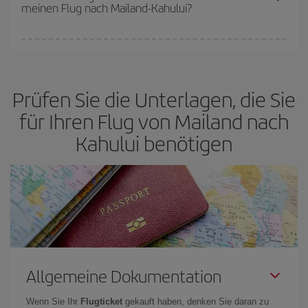
meinen Flug nach Mailand-Kahului?
verfügbaren Plätze auf dem Flug und danach, ob die günstigsten
(Economy-)Tarife verfügbar oder ausverkauft sind. Deshalb ist es
von
grundlegender Bedeutung,
frühzeitig zu buchen, um
Bei Iberia haben wir verschiedene Tarife, um Ihnen den besten
günstige Flüge
zu bekommen.
Preis je nach ihren Reisewünschen zu garantieren. Der Basic-Tarif
bietet Ihnen den günstigsten Flug.
Prüfen Sie die Unterlagen, die Sie
für Ihren Flug von Mailand nach
Kahului benötigen
Allgemeine Dokumentation
Wenn Sie Ihr
Flugticket
gekauft haben, denken Sie daran zu