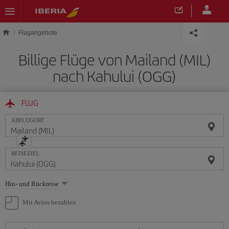
Skip to main content
Flugangebote
Billige Flüge von Mailand (MIL)
nach Kahului (OGG)
FLUG
ABFLUGORT
REISEZIEL
Wählen
Hin- und Rückreise
Sie
eine
Mit Avios bezahlen
Option