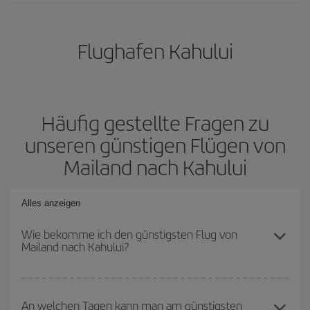
Flughafen Kahului
Häufig gestellte Fragen zu
unseren günstigen Flügen von
Mailand nach Kahului
Alles anzeigen
Wie bekomme ich den günstigsten Flug von
Mailand nach Kahului?
Sie können bei Ihrem Flugticket von Mailand nach Kahului-dest
sparen und den günstigsten Flug bekommen, wenn Sie die
An welchen Tagen kann man am günstigsten