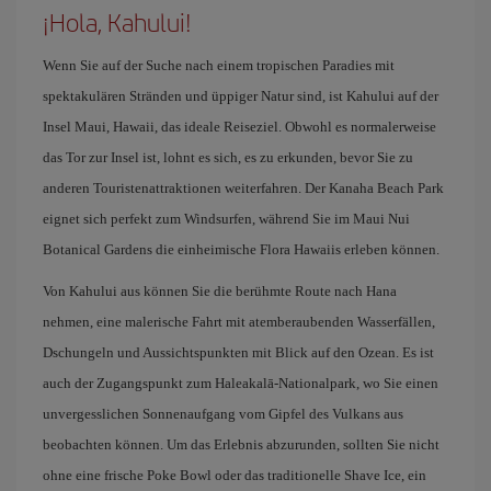
¡Hola, Kahului!
Wenn Sie auf der Suche nach einem tropischen Paradies mit
spektakulären Stränden und üppiger Natur sind, ist Kahului auf der
Insel Maui, Hawaii, das ideale Reiseziel. Obwohl es normalerweise
das Tor zur Insel ist, lohnt es sich, es zu erkunden, bevor Sie zu
anderen Touristenattraktionen weiterfahren. Der Kanaha Beach Park
eignet sich perfekt zum Windsurfen, während Sie im Maui Nui
Botanical Gardens die einheimische Flora Hawaiis erleben können.
Von Kahului aus können Sie die berühmte Route nach Hana
nehmen, eine malerische Fahrt mit atemberaubenden Wasserfällen,
Dschungeln und Aussichtspunkten mit Blick auf den Ozean. Es ist
auch der Zugangspunkt zum Haleakalā-Nationalpark, wo Sie einen
unvergesslichen Sonnenaufgang vom Gipfel des Vulkans aus
beobachten können. Um das Erlebnis abzurunden, sollten Sie nicht
ohne eine frische Poke Bowl oder das traditionelle Shave Ice, ein