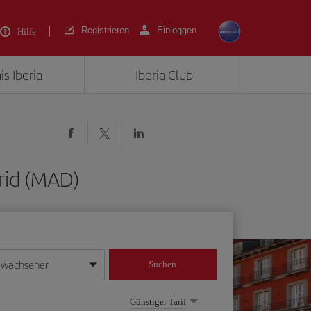
Registrieren
Einloggen
Hilfe
is Iberia
Iberia Club
rid (MAD)
rwachsener
Suchen
in
mat Tag/Monat/Jahr ein
Günstiger Tarif