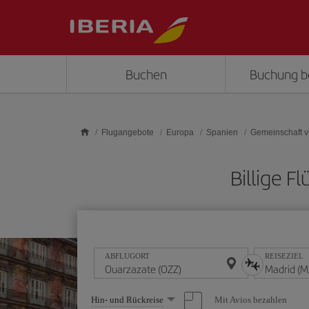
Skip to main content
Buchen
Buchung b
Flugangebote
Europa
Spanien
Gemeinschaft v
Billige 
ABFLUGORT
REISEZIEL
Wählen
Mit Avios bezahlen
Hin- und Rückreise