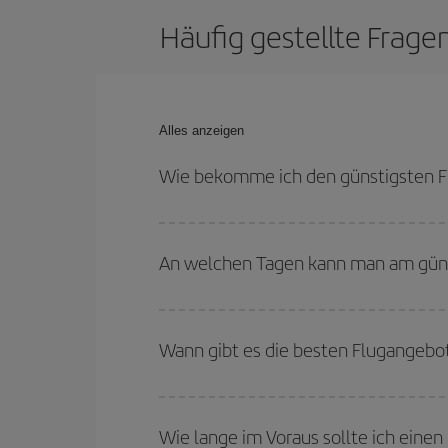
Häufig gestellte Frag
Alles anzeigen
Wie bekomme ich den günstigsten F
Sie können bei Ihrem Flugticket von Ouarzazate 
den Rückreisedaten und -zeiten flexibel sein könn
An welchen Tagen kann man am güns
Um herauszufinden, an welchen Tagen Sie am güns
Sie abfliegen, wohin Sie fliegen wollen und wann 
Wann gibt es die besten Flugangebo
Tage
, sowohl für den Hin- als auch für den Rück
anbieten: Einige
Flugzeiten
können Ihnen sogar no
Die günstigsten Flüge erhalten Sie, wenn Sie
auß
sind im Allgemeinen Hochsaison. Und, besonders
Wie lange im Voraus sollte ich eine