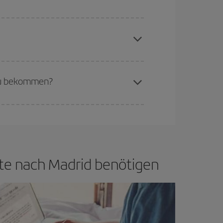
aren Plätze auf dem Flug und danach, ob die
buchen, um
günstige Flüge
zu bekommen.
if bietet Ihnen den günstigsten Flug.
 zu bekommen?
d flexibel sein.
Normalerweise sind die Tickets
in wenig offen lassen, können Sie unter
den
zate nach Madrid benötigen