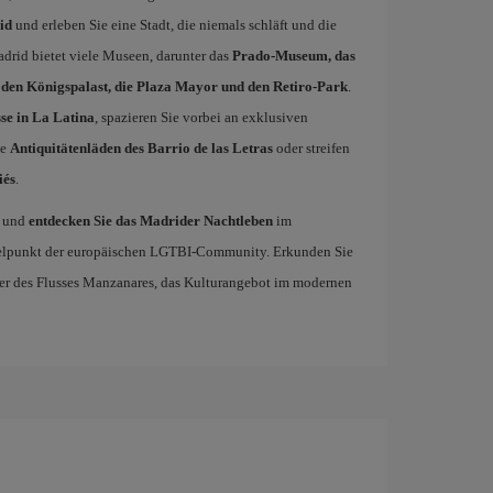
id
und erleben Sie eine Stadt, die niemals schläft und die
drid bietet viele Museen, darunter das
Prado-Museum, das
en Königspalast, die Plaza Mayor und den Retiro-Park
.
se in La Latina
, spazieren Sie vorbei an exklusiven
ie
Antiquitätenläden des Barrio de las Letras
oder streifen
iés
.
und
entdecken Sie das Madrider Nachtleben
im
ttelpunkt der europäischen LGTBI-Community. Erkunden Sie
Ufer des Flusses Manzanares, das Kulturangebot im modernen