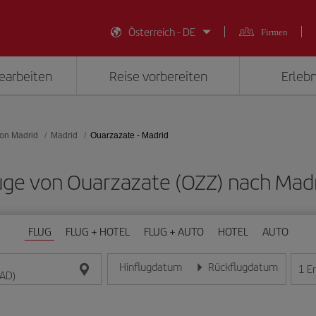
Österreich - DE
Firmen
earbeiten
Reise vorbereiten
Erlebn
on Madrid
Madrid
Ouarzazate - Madrid
Flüge von Ouarzazate (OZZ) nach Mad
FLUG
FLUG + HOTEL
FLUG + AUTO
HOTEL
AUTO
Hinflugdatum
Rückflugdatum
1
E
Geben Sie das Datum im Format Tag/Monat/Jahr e
Geben Sie das Datum im For