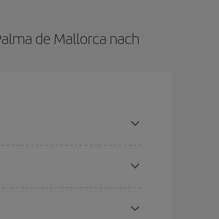
Palma de Mallorca nach
nn Sie die Hauptsaison meiden, frühzeitig buchen
chine für günstige Flüge
. Sagen Sie uns, wo
e Anfrage, sondern auch für nahegelegene
erschiedenen Flugoptionen an, die wir jeden Tag