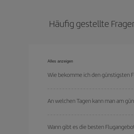
Häufig gestellte Frag
Alles anzeigen
Wie bekomme ich den günstigsten F
Sie können bei Ihrem Flugticket von Palma de Ma
und bei den Rückreisedaten und -zeiten flexibel s
An welchen Tagen kann man am güns
Um herauszufinden, an welchen Tagen Sie am güns
Sie abfliegen, wohin Sie fliegen wollen und wann 
Wann gibt es die besten Flugangebo
Tage
, sowohl für den Hin- als auch für den Rück