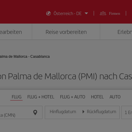
Österreich - DE
Firmen
earbeiten
Reise vorbereiten
Erlebn
alma de Mallorca - Casablanca
von Palma de Mallorca (PMI) nach C
FLUG
FLUG + HOTEL
FLUG + AUTO
HOTEL
AUTO
Hinflugdatum
Rückflugdatum
1
E
Geben Sie das Datum im Format Tag/Monat/Jahr e
Geben Sie das Datum im For