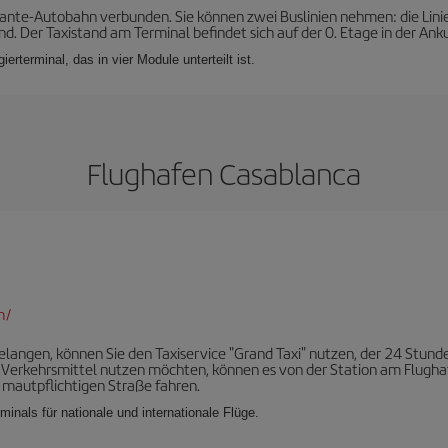
evante-Autobahn verbunden. Sie können zwei Buslinien nehmen: die Lini
d. Der Taxistand am Terminal befindet sich auf der 0. Etage in der Anku
erterminal, das in vier Module unterteilt ist.
Flughafen Casablanca
m/
angen, können Sie den Taxiservice "Grand Taxi" nutzen, der 24 Stund
s Verkehrsmittel nutzen möchten, können es von der Station am Flughaf
 mautpflichtigen Straße fahren.
minals für nationale und internationale Flüge.