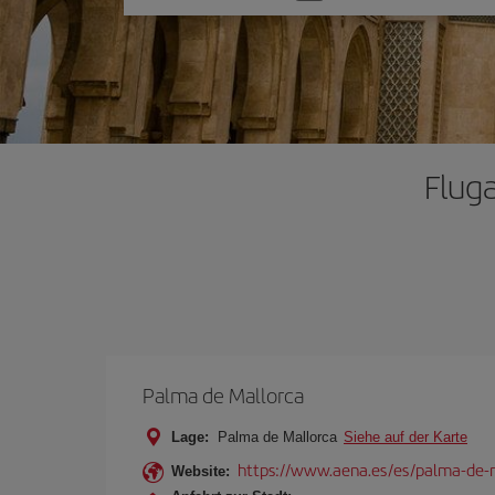
Sie
eine
Option
Flug
Palma de Mallorca
Lage:
Palma de Mallorca
Siehe auf der Karte
https://www.aena.es/es/palma-de-
Website: