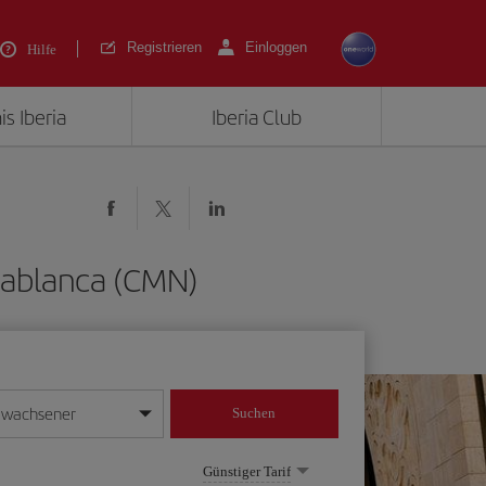
Registrieren
Einloggen
Hilfe
is Iberia
Iberia Club
asablanca (CMN)
rwachsener
Suchen
in
mat Tag/Monat/Jahr ein
Günstiger Tarif