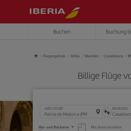
Skip to main content
Buchen
Buchung b
Flugangebote
Afrika
Marokko
Casablanca
P
Billige Flüge 
ABFLUGORT
REISEZIEL
Wählen
Mit Avios bezahlen
Hin- und Rückreise