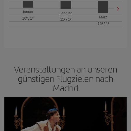
Januar
Februar
März
10º
/
1º
11º
/
1º
15º
/
4º
Veranstaltungen an unseren
günstigen Flugzielen nach
Madrid