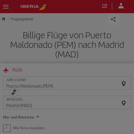
Skip to main content
Flugangebote
Billige Flüge von Puerto
Maldonado (PEM) nach Madrid
(MAD)
FLUG
ABFLUGORT
REISEZIEL
Wählen
Hin- und Rückreise
Sie
eine
Mit Avios bezahlen
Option