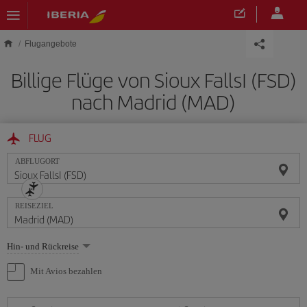
Skip to main content
Flugangebote
Billige Flüge von Sioux FallsI (FSD)
nach Madrid (MAD)
FLUG
ABFLUGORT
REISEZIEL
Wählen
Hin- und Rückreise
Sie
eine
Mit Avios bezahlen
Option