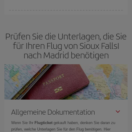
Sie können an jedem Tag der Woche günstige Flüge finden. Um
die besten Preise zu finden, müssen Sie
frühzeitig planen und
flexibel sein.
Normalerweise sind die Tickets um so günstiger,
je
Prüfen Sie die Unterlagen, die Sie
früher
Sie Ihre Flüge buchen. Wenn Sie außerdem bei der Suche
nach Flügen die Reisedaten und -zeiten ein wenig offen lassen,
für Ihren Flug von Sioux FallsI
können Sie unter
den günstigsten Preisen wählen.
nach Madrid benötigen
Allgemeine Dokumentation
Wenn Sie Ihr
Flugticket
gekauft haben, denken Sie daran zu
prüfen, welche Unterlagen Sie für den Flug benötigen. Hier