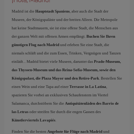
Madrid ist die
Hauptstadt Spaniens
, aber auch die Stadt der
Museen, der Königspaläste und der breiten Alleen. Die Metropole
hat keine Stadtmauern, sie ist eine offene Stadt, die Menschen aus
der ganzen Welt mit offenen Armen empfängt.
Buchen Sie Ihren
günstigen Flug nach Madrid
und erleben Sie eine Stadt, die
niemals schläft und die zum Essen, Trinken, Vergnügen und Tanzen
einlädt... Madrid bietet viele Museen, darunter das
Prado-Museum,
das Thyssen-Museum und das Reina-Sofía-Museum, sowie den
Königspalast, die Plaza Mayor und den Retiro-Park
. Bestellen Sie
einen Wein und eine Tapa auf einer
Terrasse in La Latina
,
spazieren Sie vorbei an exklusiven Schaufenstern im Viertel
Salamanca, durchstöbern Sie die
Antiquitätenläden des Barrio de
las Letras
oder streifen Sie durch die engen Gassen des
Künstlerviertels Lavapiés
.
Finden Sie die besten
Angebote für Flüge nach Madrid
und