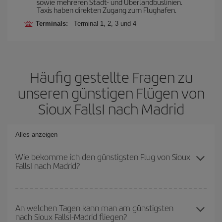
sowie mehreren Stadt- und Überlandbuslinien.
Taxis haben direkten Zugang zum Flughafen.
Terminals:
Terminal 1, 2, 3 und 4
Häufig gestellte Fragen zu
unseren günstigen Flügen von
Sioux FallsI nach Madrid
Alles anzeigen
Wie bekomme ich den günstigsten Flug von Sioux
FallsI nach Madrid?
Sie können bei Ihrem Flugticket von Sioux FallsI nach Madrid-dest
sparen und den günstigsten Flug bekommen, wenn Sie die
An welchen Tagen kann man am günstigsten
nach Sioux FallsI-Madrid fliegen?
Hauptsaison meiden, frühzeitig buchen und bei den