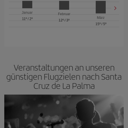
Januar
Februar
März
11º
/
2º
12º
/
3º
15º
/
5º
Veranstaltungen an unseren
günstigen Flugzielen nach Santa
Cruz de La Palma