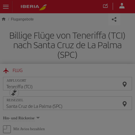
Skip to main content
Flugangebote
Billige Flüge von Teneriffa (TCI)
nach Santa Cruz de La Palma
(SPC)
FLUG
ABFLUGORT
REISEZIEL
Wählen
Hin- und Rückreise
Sie
eine
Mit Avios bezahlen
Option