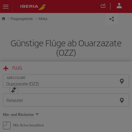
Skip to main content
Flugangebote
Afrika
Günstige Flüge ab Ouarzazate
(OZZ)
FLUG
ABFLUGORT
Reiseziel
Wählen
Hin- und Rückreise
Sie
eine
Mit Avios bezahlen
Option