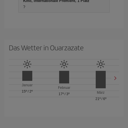
Kino, Internationale Premiere, 1 Platz
?
Das Wetter in Ouarzazate
Januar
Februar
15º
/
2º
März
17º
/
3º
21º
/
6º