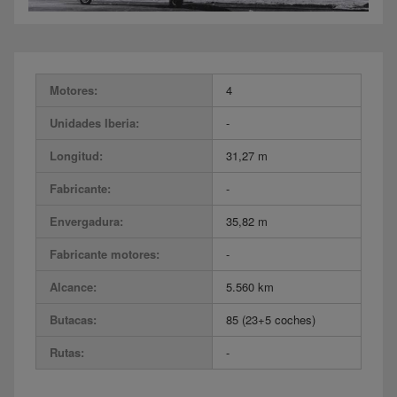
Motores:
4
Unidades Iberia:
-
Longitud:
31,27 m
Fabricante:
-
Envergadura:
35,82 m
Fabricante motores:
-
Alcance:
5.560 km
Butacas:
85 (23+5 coches)
Rutas:
-