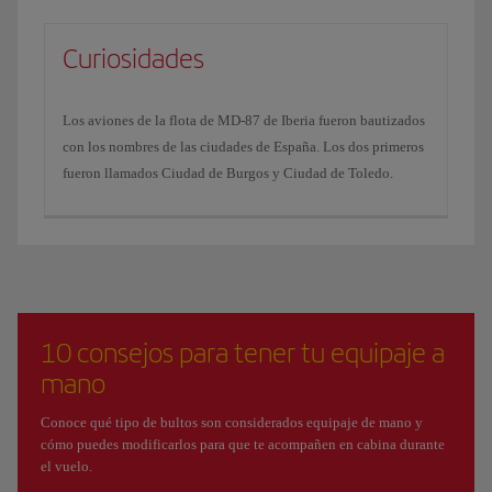
Curiosidades
Los aviones de la flota de MD-87 de Iberia fueron bautizados
con los nombres de las ciudades de España. Los dos primeros
fueron llamados Ciudad de Burgos y Ciudad de Toledo.
10 consejos para tener tu equipaje a
mano
Conoce qué tipo de bultos son considerados equipaje de mano y
cómo puedes modificarlos para que te acompañen en cabina durante
el vuelo.