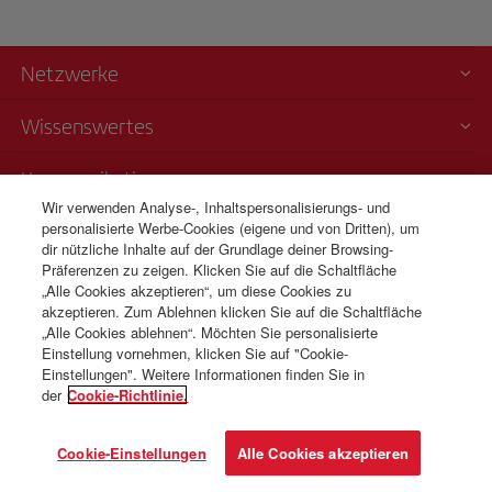
Netzwerke
Wissenswertes
Kommunikation
Wir verwenden Analyse-, Inhaltspersonalisierungs- und
personalisierte Werbe-Cookies (eigene und von Dritten), um
Transparenz
dir nützliche Inhalte auf der Grundlage deiner Browsing-
Präferenzen zu zeigen. Klicken Sie auf die Schaltfläche
Telefonverkauf
„Alle Cookies akzeptieren“, um diese Cookies zu
+41 0 43 210 11 19
akzeptieren. Zum Ablehnen klicken Sie auf die Schaltfläche
„Alle Cookies ablehnen“. Möchten Sie personalisierte
Montag bis Sonntag 09:00 - 20:00 Uhr (Deutsch und Französisch).
Einstellung vornehmen, klicken Sie auf "Cookie-
Montag bis Sonntag 00:00 - 24:00 Uhr (Englisch und Spanisch).
Einstellungen". Weitere Informationen finden Sie in
der
Cookie-Richtlinie.
© Iberia 2026
Cookie-Einstellungen
Alle Cookies akzeptieren