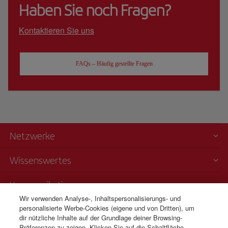
Haben Sie noch Fragen?
Kontaktieren Sie uns
FAQs – Häufig gestellte Fragen
Netzwerke
Wissenswertes
Kommunikation
Wir verwenden Analyse-, Inhaltspersonalisierungs- und
personalisierte Werbe-Cookies (eigene und von Dritten), um
Transparenz
dir nützliche Inhalte auf der Grundlage deiner Browsing-
Präferenzen zu zeigen. Klicken Sie auf die Schaltfläche