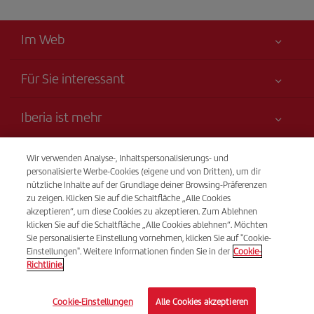
Im Web
Für Sie interessant
Alles für Ihre Sicherheit
Iberia ist mehr
Erklärung zur Barrierefreiheit
Neuheiten und Nachrichten
Serviceverpflichtung
Transparenz
Wir verwenden Analyse-, Inhaltspersonalisierungs- und
Iberia-Gruppe
Sitemap
personalisierte Werbe-Cookies (eigene und von Dritten), um dir
Rechtliche Hinweise
nützliche Inhalte auf der Grundlage deiner Browsing-Präferenzen
Aktionäre und Investoren
Nachhaltigkeit
Telefonverkauf
zu zeigen. Klicken Sie auf die Schaltfläche „Alle Cookies
Beförderungs- bedingungen
(+41) 848 000 015
Unsere Allianzen
akzeptieren“, um diese Cookies zu akzeptieren. Zum Ablehnen
klicken Sie auf die Schaltfläche „Alle Cookies ablehnen“. Möchten
Fluggastrechte
British Airways
Von Montag bis Sonntag 09:00 - 20:00 Uhr (Deutsch und
Sie personalisierte Einstellung vornehmen, klicken Sie auf "Cookie-
Allgemeine Geschäftsbedingungen des Iberia Club
Französisch). Von Montag bis Sonntag 00:00 - 24:00 Uhr
Einstellungen". Weitere Informationen finden Sie in der
Cookie-
(Spanisch und Englisch).
Richtlinie.
Bedingungen für die Registrierung auf iberia.com
Richtlinien zum Schutz personenbezogener Daten
© Iberia 2026
Cookie-Einstellungen
Alle Cookies akzeptieren
Cookie-Richtlinie und -Verwaltung