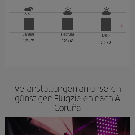
Januar
Februar
März
12º
/
7º
12º
/
6º
14º
/
8º
Veranstaltungen an unseren
günstigen Flugzielen nach A
Coruña