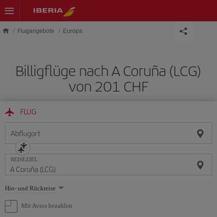
Skip to main content
Flugangebote
Europa
Billigflüge nach A Coruña (LCG)
von 201 CHF
FLUG
Abflugort
REISEZIEL
Wählen
Hin- und Rückreise
Sie
eine
Mit Avios bezahlen
Option