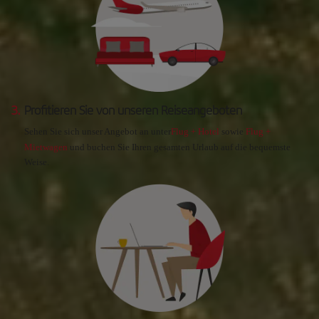
3.
Profitieren Sie von unseren Reiseangeboten
Sehen Sie sich unser Angebot an unter
Flug + Hotel
sowie
Flug +
Mietwagen
und buchen Sie Ihren gesamten Urlaub auf die bequemste
Weise.