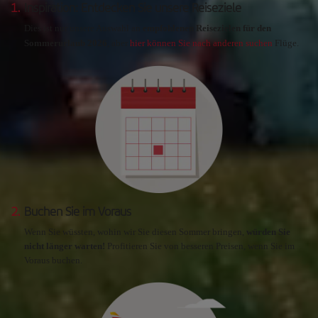
1.
Inspiration: Entdecken Sie unsere Reiseziele
Dies ist nur unsere Auswahl an
empfohlenen Reisezielen für den
Sommerurlaub 2026
, aber
hier können Sie nach anderen suchen
Flüge.
2.
Buchen Sie im Voraus
Wenn Sie wüssten, wohin wir Sie diesen Sommer bringen,
würden Sie
nicht länger warten!
Profitieren Sie von besseren Preisen, wenn Sie im
Voraus buchen.