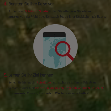
4.
Bereiten Sie Ihre Reise vor
Auf unserer '
Schritt für Schritt
finden Sie
alles, was Sie wissen
müssen,
von der Wahl Ihres Reiseziels bis zu Ihrer Rückkehr nach Hause.
5.
Lernen Sie Ihr Ziel kennen
Sehen Sie hier nach:
Reiseführer
, um nichts zu in Ihrem Urlaub zu
verpassen oder hier:
Finden Sie die besten Angebote an Ihrem Reiseziel
:
Restaurants, Museen, Festivals ... Wir haben einfach alles!