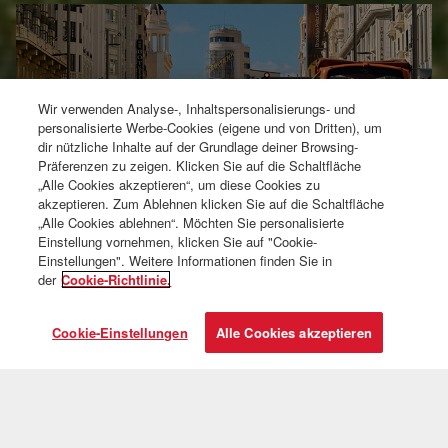
Wir verwenden Analyse-, Inhaltspersonalisierungs- und
personalisierte Werbe-Cookies (eigene und von Dritten), um
dir nützliche Inhalte auf der Grundlage deiner Browsing-
Präferenzen zu zeigen. Klicken Sie auf die Schaltfläche
„Alle Cookies akzeptieren“, um diese Cookies zu
akzeptieren. Zum Ablehnen klicken Sie auf die Schaltfläche
„Alle Cookies ablehnen“. Möchten Sie personalisierte
Einstellung vornehmen, klicken Sie auf "Cookie-
Einstellungen". Weitere Informationen finden Sie in
der
Cookie-Richtlinie.
Nutzen Sie Ihren
Zwischenstopp und
Cookie-Einstellungen
Alle Cookies akzeptieren
entdecken Sie Madrid
Gönnen Sie sich bis zu 9 Nächte in Madrid ohne Aufpreis auf Ihr