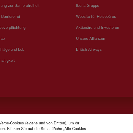
rung zur Barrierefreiheit
Iberia-Gruppe
 Barrierefrei
Website für Reisebüros
ceverpflichtung
Aktionäre und Investoren
map
Unsere Allianzen
hläge und Lob
British Airways
altigkeit
Werbe-Cookies (eigene und von Dritten), um dir
anzösisch). Montag bis Sonntag 00:00 - 24:00 Uhr (Englisch und Spanisch).
en. Klicken Sie auf die Schaltfläche „Alle Cookies