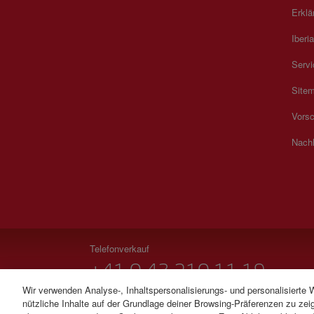
Erklä
Iberia
Servi
Site
Vorsc
Nachh
Telefonverkauf
+41 0 43 210 11 19
Wir verwenden Analyse-, Inhaltspersonalisierungs- und personalisierte 
Montag bis Sonntag 09:00 - 20:00 Uhr (Deutsch und Fr
nützliche Inhalte auf der Grundlage deiner Browsing-Präferenzen zu zeig