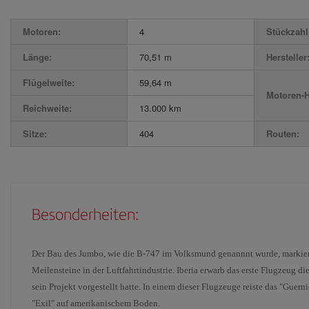
Motoren:
4
Stückzahl 
Länge:
70,51 m
Hersteller
Flügelweite:
59,64 m
Motoren-H
Reichweite:
13.000 km
Sitze:
404
Routen:
Besonderheiten:
Der Bau des Jumbo, wie die B-747 im Volksmund genannnt wurde, markier
Meilensteine in der Luftfahrtindustrie. Iberia erwarb das erste Flugzeug 
sein Projekt vorgestellt hatte. In einem dieser Flugzeuge reiste das "Gu
"Exil" auf amerikanischem Boden.