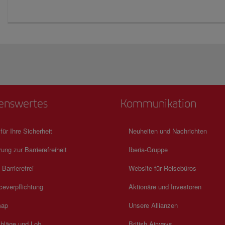
enswertes
Kommunikation
 für Ihre Sicherheit
Neuheiten und Nachrichten
rung zur Barrierefreiheit
Iberia-Gruppe
 Barrierefrei
Website für Reisebüros
ceverpflichtung
Aktionäre und Investoren
map
Unsere Allianzen
hläge und Lob
British Airways