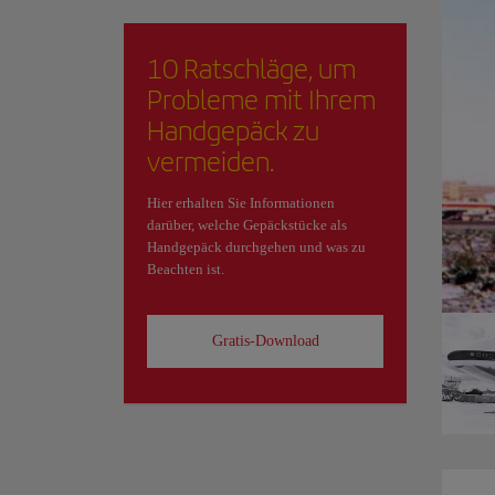
10 Ratschläge, um
Probleme mit Ihrem
Handgepäck zu
vermeiden.
Hier erhalten Sie Informationen
darüber, welche Gepäckstücke als
Handgepäck durchgehen und was zu
Beachten ist.
Gratis-Download