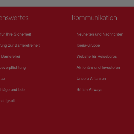
enswertes
Kommunikation
 für Ihre Sicherheit
Neuheiten und Nachrichten
rung zur Barrierefreiheit
Iberia-Gruppe
 Barrierefrei
Website für Reisebüros
ceverpflichtung
Aktionäre und Investoren
map
Unsere Allianzen
hläge und Lob
British Airways
altigkeit