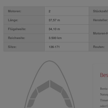
Motoren:
2
Stückzahl 
Länge:
37,57 m
Hersteller
Flügelweite:
34,10 m
Motoren-H
Reichweite:
3.500 km
Sitze:
136-171
Routen:
Bes
Iberi
Natur
Timan
oder 