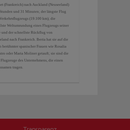
et (Frankreich) nach Auckland (Neuseeland)
 Stunden und 31 Minuten; der längste Flug
 Verkehrsflugzeugs (19.100 km); die
llste Weltumrundung eines Flugzeugs seiner
e und der schnellste Rückflug von
land nach Frankreich. Iberia hat sie auf die
 berühmter spanischer Frauen wie Rosalia
tro oder Maria Moliner getauft; sie sind die
n Flugzeuge des Unternehmens, die einen
nnamen tragen.
Transparenz