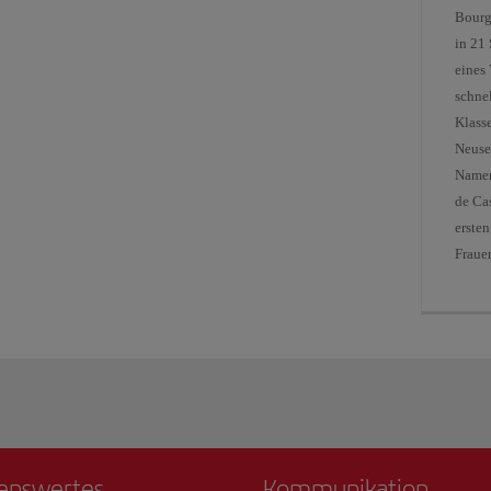
Bourg
in 21
eines
schne
Klass
Neusee
Namen
de Cas
erste
Fraue
enswertes
Kommunikation