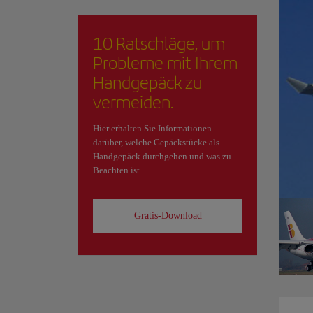
10 Ratschläge, um
Probleme mit Ihrem
Handgepäck zu
vermeiden.
Hier erhalten Sie Informationen
darüber, welche Gepäckstücke als
Handgepäck durchgehen und was zu
Beachten ist.
Gratis-Download