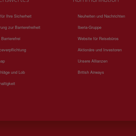
 für Ihre Sicherheit
Neuheiten und Nachrichten
rung zur Barrierefreiheit
Iberia-Gruppe
 Barrierefrei
Website für Reisebüros
ceverpflichtung
Aktionäre und Investoren
map
Unsere Allianzen
hläge und Lob
British Airways
altigkeit