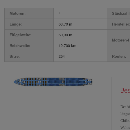
Motoren:
4
Stückzahl 
Länge:
63,70 m
Hersteller
Flügelweite:
60,30 m
Motoren-H
Reichweite:
12.700 km
Sitze:
254
Routen:
Bes
Der A
längs
Chile
Weltr