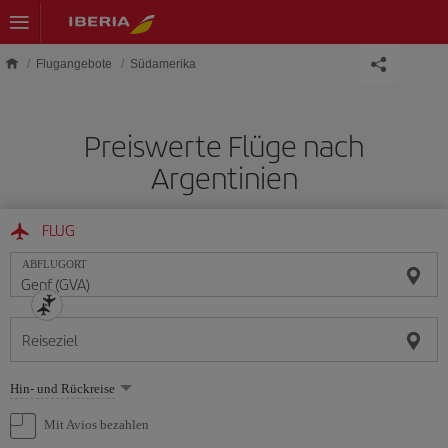
Skip to main content
Flugangebote
Südamerika
Preiswerte Flüge nach
Argentinien
FLUG
ABFLUGORT
Reiseziel
Wählen
Hin- und Rückreise
Sie
eine
Mit Avios bezahlen
Option