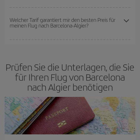
nach Flügen die Reisedaten und -zeiten ein wenig offen lassen,
können Sie unter
den günstigsten Preisen wählen.
Je früher Sie Ihre Flüge
buchen, desto günstiger werden die
Preise sein. Die Preise richten sich nach der Anzahl der
Welcher Tarif garantiert mir den besten Preis für
meinen Flug nach Barcelona-Algier?
verfügbaren Plätze auf dem Flug und danach, ob die günstigsten
(Economy-)Tarife verfügbar oder ausverkauft sind. Deshalb ist es
von
grundlegender Bedeutung,
frühzeitig zu buchen, um
Bei Iberia haben wir verschiedene Tarife, um Ihnen den besten
günstige Flüge
zu bekommen.
Preis je nach ihren Reisewünschen zu garantieren. Der Basic-Tarif
bietet Ihnen den günstigsten Flug.
Prüfen Sie die Unterlagen, die Sie
für Ihren Flug von Barcelona
nach Algier benötigen