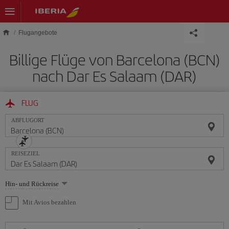
Skip to main content
Flugangebote
Billige Flüge von Barcelona (BCN)
nach Dar Es Salaam (DAR)
FLUG
ABFLUGORT
REISEZIEL
Wählen
Hin- und Rückreise
Sie
eine
Mit Avios bezahlen
Option