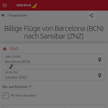
Skip to main content
Flugangebote
Billige Flüge von Barcelona (BCN)
nach Sansibar (ZNZ)
FLUG
ABFLUGORT
REISEZIEL
Wählen
Hin- und Rückreise
Sie
eine
Mit Avios bezahlen
Option