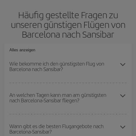
Häufig gestellte Fragen zu
unseren günstigen Flügen von
Barcelona nach Sansibar
Alles anzeigen
Wie bekomme ich den günstigsten Flug von
Barcelona nach Sansibar?
Sie können bei Ihrem Flugticket von Barcelona nach Sansibar-
dest sparen und den günstigsten Flug bekommen, wenn Sie die
An welchen Tagen kann man am günstigsten
nach Barcelona-Sansibar fliegen?
Hauptsaison meiden, frühzeitig buchen und bei den
Rückreisedaten und -zeiten flexibel sein können.
Um herauszufinden, an welchen Tagen Sie am günstigsten fliegen
können, starten Sie einfach eine Suche auf unserer
Wann gibt es die besten Flugangebote nach
Barcelona-Sansibar?
Suchmaschine für günstige Flüge
. Sagen Sie uns, wo Sie