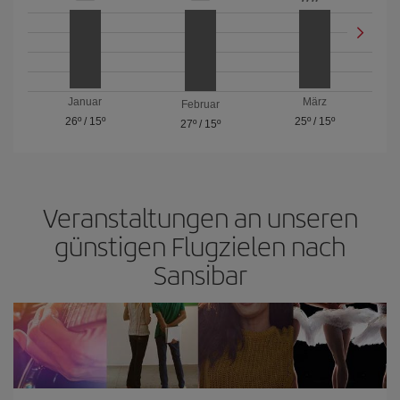
Januar
März
Februar
26º
/
15º
25º
/
15º
27º
/
15º
Veranstaltungen an unseren
günstigen Flugzielen nach
Sansibar