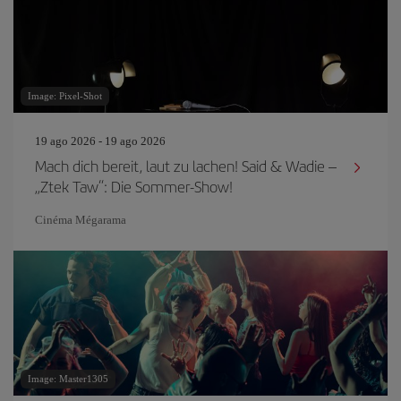
Image: Pixel-Shot
19 ago 2026 - 19 ago 2026
Mach dich bereit, laut zu lachen! Said & Wadie –
„Ztek Taw“: Die Sommer-Show!
Cinéma Mégarama
Image: Master1305