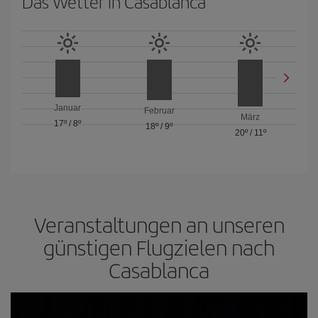
Das Wetter in Casablanca
Januar
Februar
März
17º
/
8º
18º
/
9º
20º
/
11º
Veranstaltungen an unseren
günstigen Flugzielen nach
Casablanca