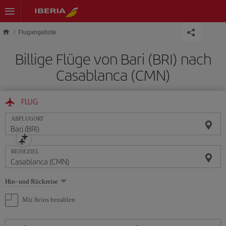
Skip to main content
Flugangebote
Billige Flüge von Bari (BRI) nach
Casablanca (CMN)
FLUG
ABFLUGORT
REISEZIEL
Wählen
Hin- und Rückreise
Sie
eine
Mit Avios bezahlen
Option