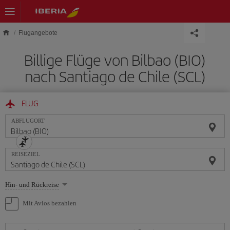
Skip to main content
Flugangebote
Billige Flüge von Bilbao (BIO)
nach Santiago de Chile (SCL)
FLUG
ABFLUGORT
REISEZIEL
Wählen
Hin- und Rückreise
Sie
eine
Mit Avios bezahlen
Option