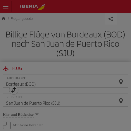
Skip to main content
Flugangebote
Billige Flüge von Bordeaux (BOD)
nach San Juan de Puerto Rico
(SJU)
FLUG
ABFLUGORT
REISEZIEL
Wählen
Hin- und Rückreise
Sie
eine
Mit Avios bezahlen
Option