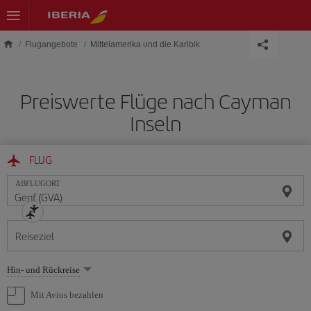
Skip to main content
Flugangebote
Mittelamerika und die Karibik
Preiswerte Flüge nach Cayman
Inseln
FLUG
ABFLUGORT
Reiseziel
Wählen
Hin- und Rückreise
Sie
eine
Mit Avios bezahlen
Option