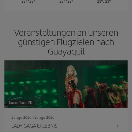
28º
/
23º
28º
/
23º
29º
/
23º
Veranstaltungen an unseren
günstigen Flugzielen nach
Guayaquil
Image: Raph_PH
20 ago 2026 - 20 ago 2026
LADY GAGA ERLEBNIS