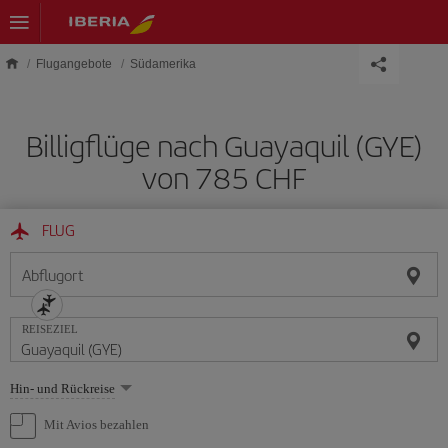
Skip to main content
Flugangebote
Südamerika
Billigflüge nach Guayaquil (GYE)
von 785 CHF
FLUG
Abflugort
REISEZIEL
Wählen
Hin- und Rückreise
Sie
eine
Mit Avios bezahlen
Option