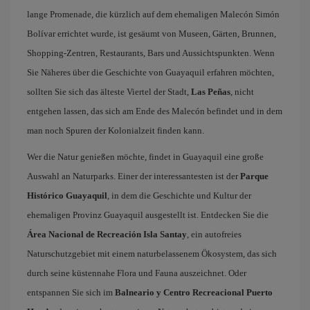
lange Promenade, die kürzlich auf dem ehemaligen Malecón Simón
Bolívar errichtet wurde, ist gesäumt von Museen, Gärten, Brunnen,
Shopping-Zentren, Restaurants, Bars und Aussichtspunkten. Wenn
Sie Näheres über die Geschichte von Guayaquil erfahren möchten,
sollten Sie sich das älteste Viertel der Stadt,
Las Peñas
, nicht
entgehen lassen, das sich am Ende des Malecón befindet und in dem
man noch Spuren der Kolonialzeit finden kann.
Wer die Natur genießen möchte, findet in Guayaquil eine große
Auswahl an Naturparks. Einer der interessantesten ist der
Parque
Histórico Guayaquil
, in dem die Geschichte und Kultur der
ehemaligen Provinz Guayaquil ausgestellt ist. Entdecken Sie die
Área Nacional de Recreación Isla Santay
, ein autofreies
Naturschutzgebiet mit einem naturbelassenem Ökosystem, das sich
durch seine küstennahe Flora und Fauna auszeichnet. Oder
entspannen Sie sich im
Balneario y Centro Recreacional Puerto