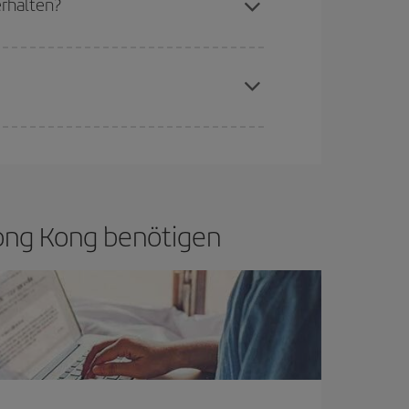
erhalten?
aren Plätze auf dem Flug und danach, ob die
buchen, um
günstige Flüge
zu bekomme.
if bietet Ihnen den günstigsten Flug.
 Hong Kong benötigen