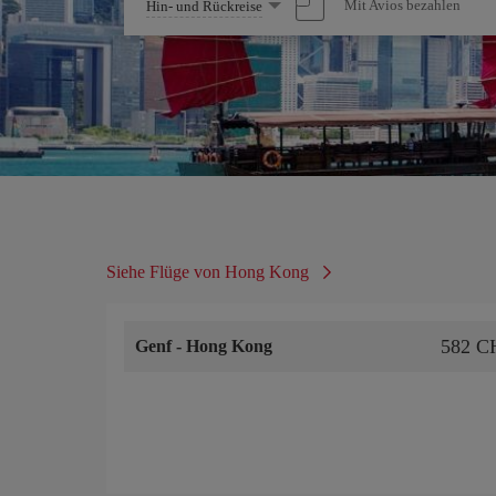
Wählen
Mit Avios bezahlen
Hin- und Rückreise
Sie
eine
Option
Siehe Flüge von Hong Kong
582 C
Genf
-
Hong Kong