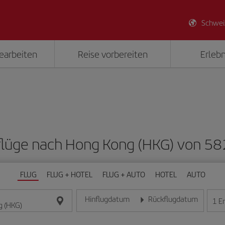
Schwei
earbeiten
Reise vorbereiten
Erlebn
gflüge nach Hong Kong (HKG) von 5
FLUG
FLUG + HOTEL
FLUG + AUTO
HOTEL
AUTO
Hinflugdatum
Rückflugdatum
1
E
Geben Sie das Datum im Format Tag/Monat/Jahr e
Geben Sie das Datum im For