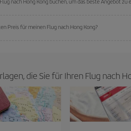
n Flug nach Hong Kong buchen, um das beste Angebot zu 
werden die Preise sein. Die Preise richten sich nach der Anzahl der verfügb
erkauft sind. Deshalb ist es von
grundlegender Bedeutung,
frühzeitig zu 
sten Preis für meinen Flug nach Hong Kong?
n den besten Preis je nach ihren Reisewünschen zu garantieren. Der Basic-Tar
rlagen, die Sie für Ihren Flug nach