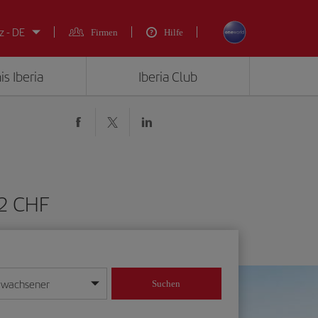
z - DE
Firmen
Hilfe
is Iberia
Iberia Club
82 CHF
rwachsener
Suchen
in
mat Tag/Monat/Jahr ein