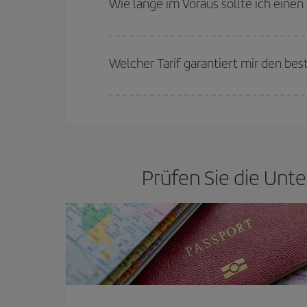
Wie lange im Voraus sollte ich eine
günstigsten Preisen wählen.
Je früher Sie Ihre Flüge
buchen, desto günstiger 
günstigsten (Economy-)Tarife verfügbar oder ausv
Welcher Tarif garantiert mir den be
Bei Iberia haben wir verschiedene Tarife, um Ihne
Prüfen Sie die Unte