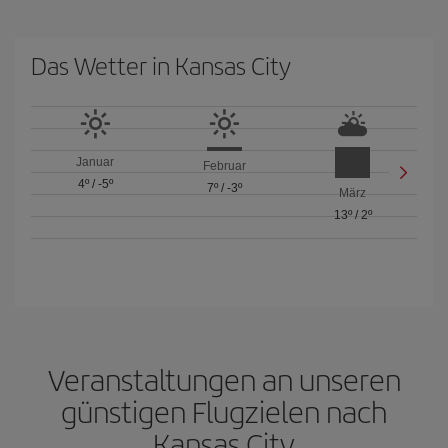
Das Wetter in Kansas City
Januar
Februar
4º
/
-5º
7º
/
-3º
März
13º
/
2º
Veranstaltungen an unseren
günstigen Flugzielen nach
Kansas City