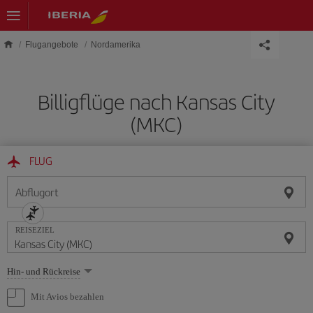
Skip to main content
Flugangebote
Nordamerika
Billigflüge nach Kansas City
(MKC)
FLUG
Abflugort
REISEZIEL
Wählen
Hin- und Rückreise
Sie
eine
Mit Avios bezahlen
Option