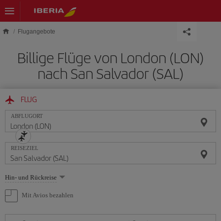
Skip to main content
Flugangebote
Billige Flüge von London (LON)
nach San Salvador (SAL)
FLUG
ABFLUGORT
REISEZIEL
Wählen
Hin- und Rückreise
Sie
eine
Mit Avios bezahlen
Option