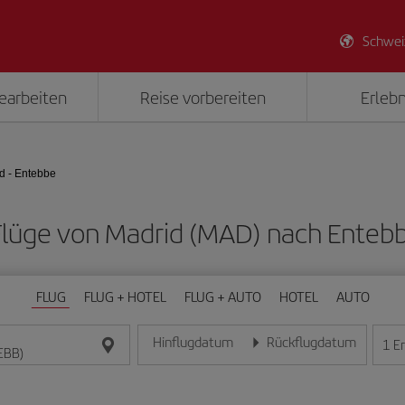
Schwei
earbeiten
Reise vorbereiten
Erlebn
d - Entebbe
 Flüge von Madrid (MAD) nach Enteb
FLUG
FLUG + HOTEL
FLUG + AUTO
HOTEL
AUTO
Hinflugdatum
Rückflugdatum
1
E
Geben Sie das Datum im Format Tag/Monat/Jahr e
Geben Sie das Datum im For