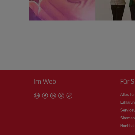
Im Web
Für S
Alles für
Erklärun
Servicev
Sitemap
Nachhalt