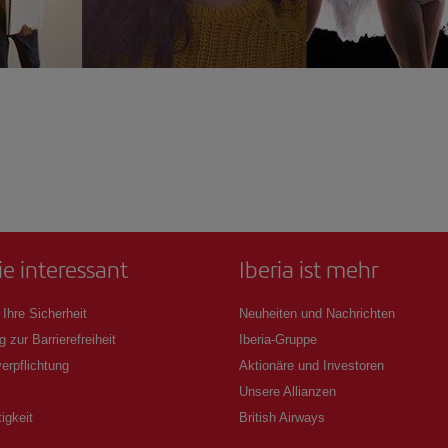
ie interessant
Iberia ist mehr
 Ihre Sicherheit
Neuheiten und Nachrichten
g zur Barrierefreiheit
Iberia-Gruppe
erpflichtung
Aktionäre und Investoren
Unsere Allianzen
igkeit
British Airways