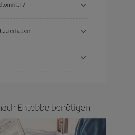
to günstiger sind die Preise.
 bekommen?
d flexibel sein.
Normalerweise sind die Tickets
in wenig offen lassen, können Sie unter
den
t zu erhalten?
aren Plätze auf dem Flug und danach, ob die
buchen, um
günstige Flüge
zu bekommen.
if bietet Ihnen den günstigsten Flug.
d nach Entebbe benötigen