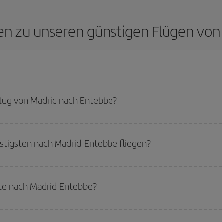
gen zu unseren günstigen Flügen vo
lug von Madrid nach Entebbe?
 Entebbe-dest sparen und den günstigsten Flug bekommen, wenn Sie die Haup
tigsten nach Madrid-Entebbe fliegen?
tigsten fliegen können, starten Sie einfach eine Suche auf unserer
Suchmas
Sie reisen möchten. Wir zeigen Ihnen die günstigsten Flüge, nicht nur
für Ihr
te nach Madrid-Entebbe?
flug, damit Sie das beste Angebot finden können. Schauen Sie sich auch die v
ch mehr Preisvorteile bieten.
erhalb der Hochsaison
reisen. Es hängt zwar auch von Ihrem Reiseziel ab, 