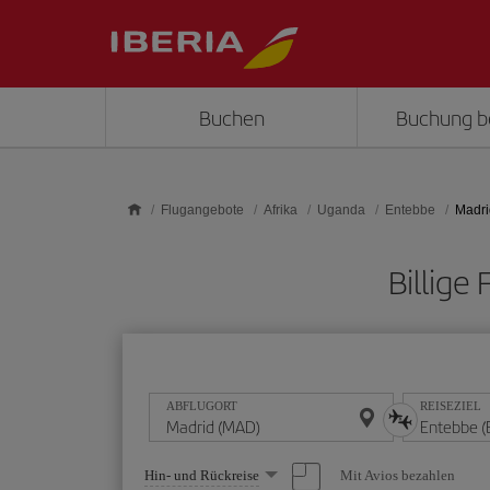
Skip to main content
Buchen
Buchung b
Flugangebote
Afrika
Uganda
Entebbe
Madri
Billige
ABFLUGORT
REISEZIEL
Wählen
Mit Avios bezahlen
Hin- und Rückreise