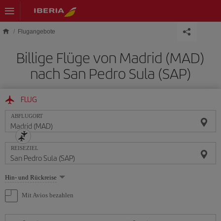
Skip to main content
Flugangebote
Billige Flüge von Madrid (MAD)
nach San Pedro Sula (SAP)
FLUG
ABFLUGORT
REISEZIEL
Wählen
Hin- und Rückreise
Sie
eine
Mit Avios bezahlen
Option