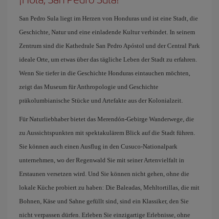
San Pedro Sula liegt im Herzen von Honduras und ist eine Stadt, die
Geschichte, Natur und eine einladende Kultur verbindet. In seinem
Zentrum sind die Kathedrale San Pedro Apóstol und der Central Park
ideale Orte, um etwas über das tägliche Leben der Stadt zu erfahren.
Wenn Sie tiefer in die Geschichte Honduras eintauchen möchten,
zeigt das Museum für Anthropologie und Geschichte
präkolumbianische Stücke und Artefakte aus der Kolonialzeit.
Für Naturliebhaber bietet das Merendón-Gebirge Wanderwege, die
zu Aussichtspunkten mit spektakulärem Blick auf die Stadt führen.
Sie können auch einen Ausflug in den Cusuco-Nationalpark
unternehmen, wo der Regenwald Sie mit seiner Artenvielfalt in
Erstaunen versetzen wird. Und Sie können nicht gehen, ohne die
lokale Küche probiert zu haben: Die Baleadas, Mehltortillas, die mit
Bohnen, Käse und Sahne gefüllt sind, sind ein Klassiker, den Sie
nicht verpassen dürfen. Erleben Sie einzigartige Erlebnisse, ohne