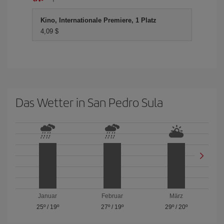
Kino, Internationale Premiere, 1 Platz
4,09 $
Das Wetter in San Pedro Sula
Januar
Februar
März
25º
/
19º
27º
/
19º
29º
/
20º