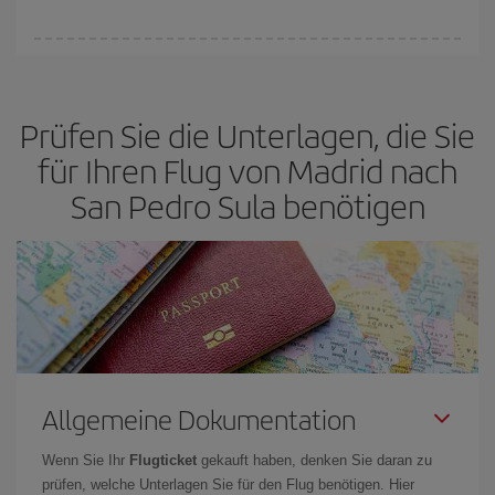
(Economy-)Tarife verfügbar oder ausverkauft sind. Deshalb ist es
von
grundlegender Bedeutung,
frühzeitig zu buchen, um
Bei Iberia haben wir verschiedene Tarife, um Ihnen den besten
günstige Flüge
zu bekommen.
Preis je nach ihren Reisewünschen zu garantieren. Der Basic-Tarif
bietet Ihnen den günstigsten Flug.
Prüfen Sie die Unterlagen, die Sie
für Ihren Flug von Madrid nach
San Pedro Sula benötigen
Allgemeine Dokumentation
Wenn Sie Ihr
Flugticket
gekauft haben, denken Sie daran zu
prüfen, welche Unterlagen Sie für den Flug benötigen. Hier