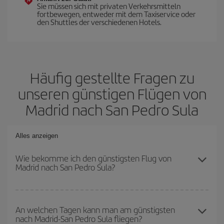
Sie müssen sich mit privaten Verkehrsmitteln
fortbewegen, entweder mit dem Taxiservice oder
den Shuttles der verschiedenen Hotels.
Häufig gestellte Fragen zu
unseren günstigen Flügen von
Madrid nach San Pedro Sula
Alles anzeigen
Wie bekomme ich den günstigsten Flug von
Madrid nach San Pedro Sula?
Sie können bei Ihrem Flugticket von Madrid nach San Pedro Sula-
dest sparen und den günstigsten Flug bekommen, wenn Sie die
An welchen Tagen kann man am günstigsten
nach Madrid-San Pedro Sula fliegen?
Hauptsaison meiden, frühzeitig buchen und bei den