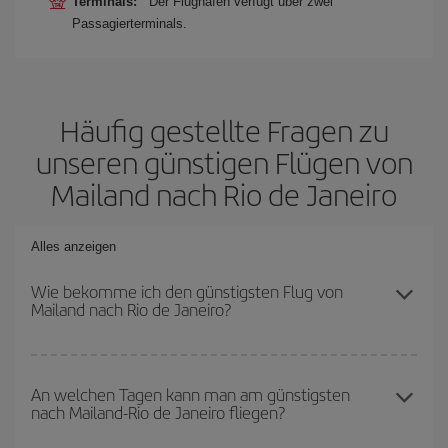
Terminals:
Der Flughafen verfügt über zwei
Passagierterminals.
Häufig gestellte Fragen zu
unseren günstigen Flügen von
Mailand nach Rio de Janeiro
Alles anzeigen
Wie bekomme ich den günstigsten Flug von
Mailand nach Rio de Janeiro?
Sie können bei Ihrem Flugticket von Mailand nach Rio de Janeiro-
dest sparen und den günstigsten Flug bekommen, wenn Sie die
An welchen Tagen kann man am günstigsten
nach Mailand-Rio de Janeiro fliegen?
Hauptsaison meiden, frühzeitig buchen und bei den
Rückreisedaten und -zeiten flexibel sein können.