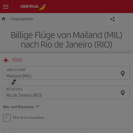
Skip to main content
Flugangebote
Billige Flüge von Mailand (MIL)
nach Rio de Janeiro (RIO)
FLUG
ABFLUGORT
REISEZIEL
Wählen
Hin- und Rückreise
Sie
eine
Mit Avios bezahlen
Option