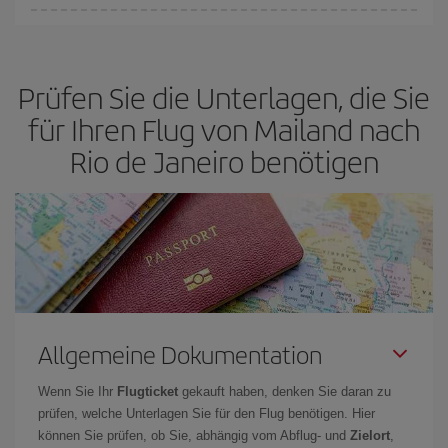
von
grundlegender Bedeutung,
frühzeitig zu buchen, um
Bei Iberia haben wir verschiedene Tarife, um Ihnen den besten
günstige Flüge
zu bekommen.
Preis je nach ihren Reisewünschen zu garantieren. Der Basic-Tarif
bietet Ihnen den günstigsten Flug.
Prüfen Sie die Unterlagen, die Sie
für Ihren Flug von Mailand nach
Rio de Janeiro benötigen
Allgemeine Dokumentation
Wenn Sie Ihr
Flugticket
gekauft haben, denken Sie daran zu
prüfen, welche Unterlagen Sie für den Flug benötigen. Hier
können Sie prüfen, ob Sie, abhängig vom Abflug- und
Zielort
,