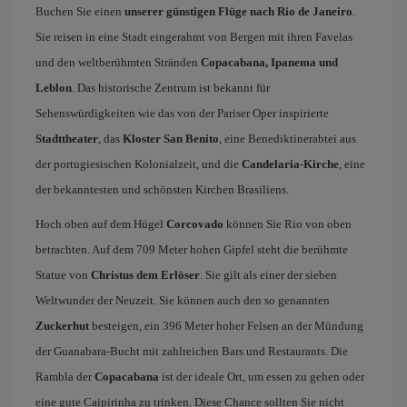
Buchen Sie einen
unserer günstigen Flüge nach Rio de Janeiro
.
Sie reisen in eine Stadt eingerahmt von Bergen mit ihren Favelas
und den weltberühmten Stränden
Copacabana, Ipanema und
Leblon
. Das historische Zentrum ist bekannt für
Sehenswürdigkeiten wie das von der Pariser Oper inspirierte
Stadttheater
, das
Kloster San Benito
, eine Benediktinerabtei aus
der portugiesischen Kolonialzeit, und die
Candelaria-Kirche
, eine
der bekanntesten und schönsten Kirchen Brasiliens.
Hoch oben auf dem Hügel
Corcovado
können Sie Rio von oben
betrachten. Auf dem 709 Meter hohen Gipfel steht die berühmte
Statue von
Christus dem Erlöser
. Sie gilt als einer der sieben
Weltwunder der Neuzeit. Sie können auch den so genannten
Zuckerhut
besteigen, ein 396 Meter hoher Felsen an der Mündung
der Guanabara-Bucht mit zahlreichen Bars und Restaurants. Die
Rambla der
Copacabana
ist der ideale Ort, um essen zu gehen oder
eine gute Caipirinha zu trinken. Diese Chance sollten Sie nicht