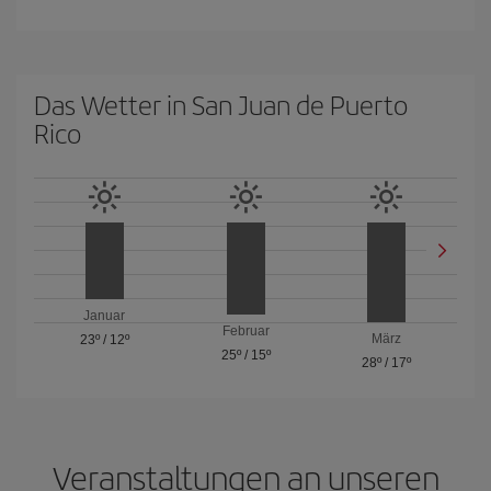
Das Wetter in San Juan de Puerto
Rico
Januar
Februar
März
23º
/
12º
25º
/
15º
28º
/
17º
Veranstaltungen an unseren