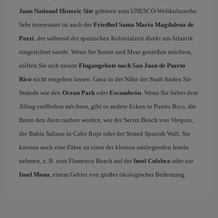
Juan National Historic Site
gehören zum UNESCO-Weltkulturerbe.
Sehr interessant ist auch der
Friedhof Santa Maria Magdalena de
Pazzi
, der während der spanischen Kolonialzeit direkt am Atlantik
eingerichtet wurde. Wenn Sie Sonne und Meer genießen möchten,
sollten Sie sich unsere
Flugangebote nach San Juan de Puerto
Rico
nicht entgehen lassen. Ganz in der Nähe der Stadt finden Sie
Strände wie den
Ocean Park
oder
Escambrón
. Wenn Sie lieber dem
Alltag entfliehen möchten, gibt es andere Ecken in Puerto Rico, die
Ihnen den Atem rauben werden, wie der Secret Beach von Vieques,
die Bahía Salinas in Cabo Rojo oder der Strand Spanish Wall. Sie
können auch eine Fähre zu einer der kleinen umliegenden Inseln
nehmen, z. B. zum Flamenco Beach auf der
Insel Culebra
oder zur
Insel Mona
, einem Gebiet von großer ökologischer Bedeutung.