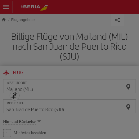
Skip to main content
Flugangebote
Billige Flüge von Mailand (MIL)
nach San Juan de Puerto Rico
(SJU)
FLUG
ABFLUGORT
REISEZIEL
Wählen
Hin- und Rückreise
Sie
eine
Mit Avios bezahlen
Option