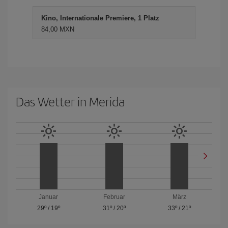
Kino, Internationale Premiere, 1 Platz
84,00 MXN
Das Wetter in Merida
Januar
Februar
März
29º
/
19º
31º
/
20º
33º
/
21º