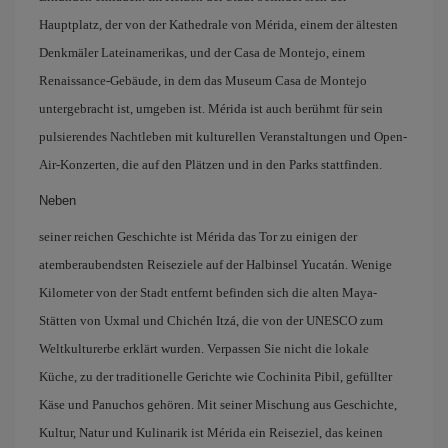
Hauptplatz, der von der Kathedrale von Mérida, einem der ältesten
Denkmäler Lateinamerikas, und der Casa de Montejo, einem
Renaissance-Gebäude, in dem das Museum Casa de Montejo
untergebracht ist, umgeben ist. Mérida ist auch berühmt für sein
pulsierendes Nachtleben mit kulturellen Veranstaltungen und Open-
Air-Konzerten, die auf den Plätzen und in den Parks stattfinden.
Neben
seiner reichen Geschichte ist Mérida das Tor zu einigen der
atemberaubendsten Reiseziele auf der Halbinsel Yucatán. Wenige
Kilometer von der Stadt entfernt befinden sich die alten Maya-
Stätten von Uxmal und Chichén Itzá, die von der UNESCO zum
Weltkulturerbe erklärt wurden. Verpassen Sie nicht die lokale
Küche, zu der traditionelle Gerichte wie Cochinita Pibil, gefüllter
Käse und Panuchos gehören. Mit seiner Mischung aus Geschichte,
Kultur, Natur und Kulinarik ist Mérida ein Reiseziel, das keinen