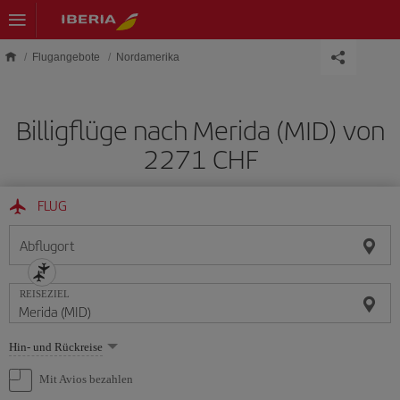
Skip to main content
Flugangebote
Nordamerika
Billigflüge nach Merida (MID) von
2271 CHF
FLUG
Abflugort
REISEZIEL
Wählen
Hin- und Rückreise
Sie
eine
Mit Avios bezahlen
Option