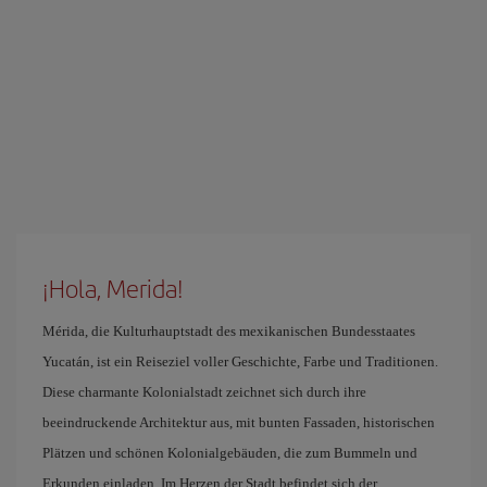
¡Hola, Merida!
Mérida, die Kulturhauptstadt des mexikanischen Bundesstaates
Yucatán, ist ein Reiseziel voller Geschichte, Farbe und Traditionen.
Diese charmante Kolonialstadt zeichnet sich durch ihre
beeindruckende Architektur aus, mit bunten Fassaden, historischen
Plätzen und schönen Kolonialgebäuden, die zum Bummeln und
Erkunden einladen. Im Herzen der Stadt befindet sich der