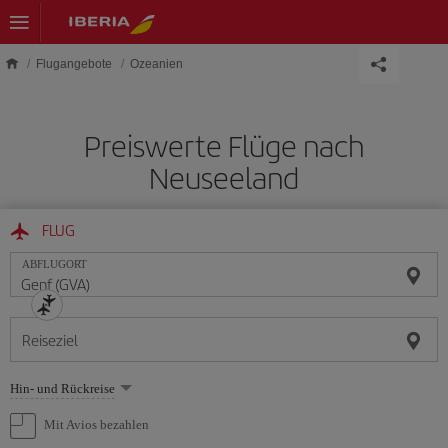
Skip to main content
Flugangebote
Ozeanien
Preiswerte Flüge nach
Neuseeland
FLUG
ABFLUGORT
Reiseziel
Wählen
Hin- und Rückreise
Sie
eine
Mit Avios bezahlen
Option