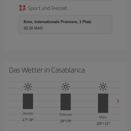
Sport und Freizeit
Kino, Internationale Premiere, 1 Platz
60,00 MAD
Das Wetter in Casablanca
Januar
Februar
März
17º
/
8º
18º
/
9º
20º
/
11º