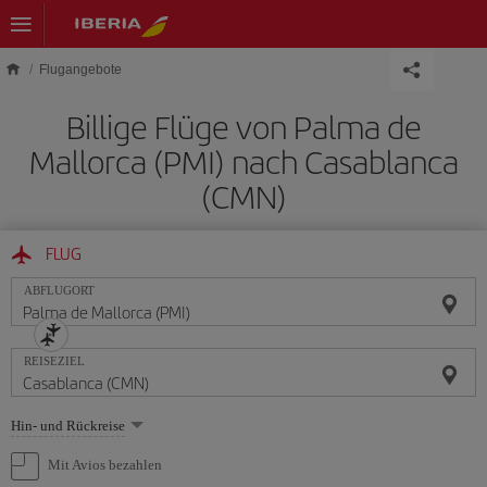
Skip to main content
Flugangebote
Billige Flüge von Palma de
Mallorca (PMI) nach Casablanca
(CMN)
FLUG
ABFLUGORT
REISEZIEL
Wählen
Hin- und Rückreise
Sie
eine
Mit Avios bezahlen
Option