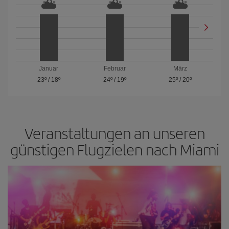
Januar
Februar
März
23º
/
18º
24º
/
19º
25º
/
20º
Veranstaltungen an unseren
günstigen Flugzielen nach Miami