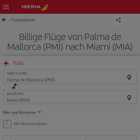
Skip to main content
Flugangebote
Billige Flüge von Palma de
Mallorca (PMI) nach Miami (MIA)
FLUG
ABFLUGORT
REISEZIEL
Wählen
Hin- und Rückreise
Sie
eine
Mit Avios bezahlen
Option