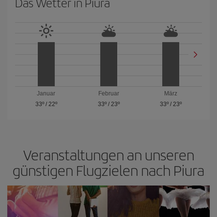
Das Wetter in Piura
Januar
Februar
März
33º
/
22º
33º
/
23º
33º
/
23º
Veranstaltungen an unseren
günstigen Flugzielen nach Piura