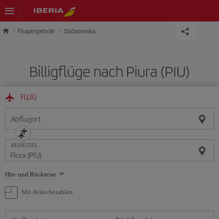
Skip to main content
Flugangebote
Südamerika
Billigflüge nach Piura (PIU)
FLUG
Abflugort
REISEZIEL
Wählen
Hin- und Rückreise
Sie
eine
Mit Avios bezahlen
Option