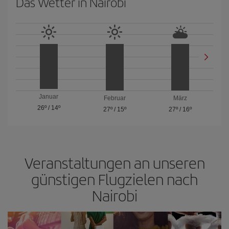
Das Wetter in Nairobi
Januar
Februar
März
26º
/
14º
27º
/
15º
27º
/
16º
Veranstaltungen an unseren
günstigen Flugzielen nach
Nairobi