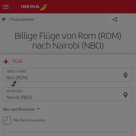
Skip to main content
Flugangebote
Billige Flüge von Rom (ROM)
nach Nairobi (NBO)
FLUG
ABFLUGORT
REISEZIEL
Wählen
Hin- und Rückreise
Sie
eine
Mit Avios bezahlen
Option