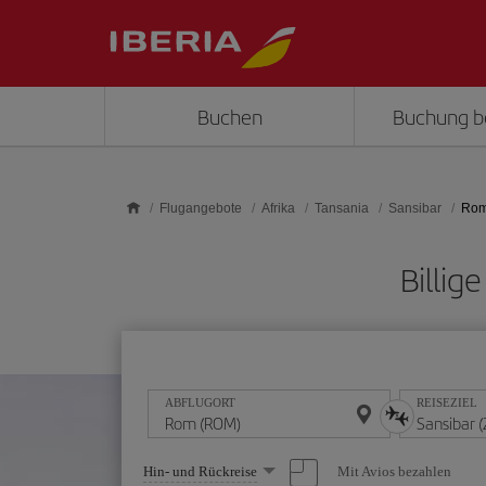
Skip to main content
Buchen
Buchung b
Flugangebote
Afrika
Tansania
Sansibar
Rom
Billig
ABFLUGORT
REISEZIEL
Wählen
Mit Avios bezahlen
Hin- und Rückreise