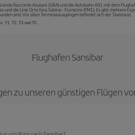
Grande Raccordo Anulare (GRA) und die Autobahn A91 mit dem Flughafen
o und die Linie Orte Fara Sabina - Fiumicino (FM1). Es gibt mehrere Exp
bunden sind. Vor allen Terminalausgängen befindet sich der Taxistand.
s: T1, T2, T3 und T5.
Flughafen Sansibar
agen zu unseren günstigen Flügen v
lug von Rom nach Sansibar?