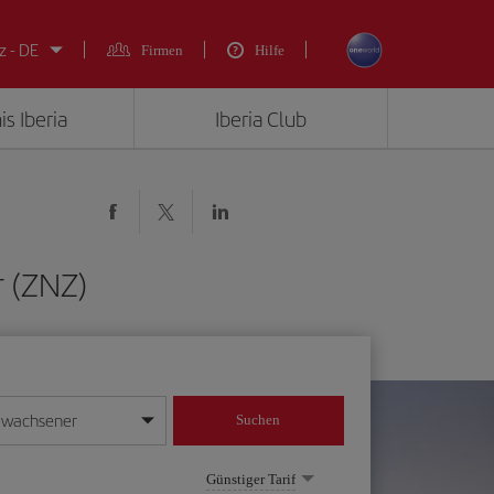
z - DE
Firmen
Hilfe
is Iberia
Iberia Club
r (ZNZ)
rwachsener
Suchen
in
mat Tag/Monat/Jahr ein
Günstiger Tarif