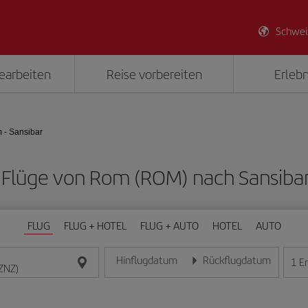
Schwei
earbeiten
Reise vorbereiten
Erlebn
 - Sansibar
e Flüge von Rom (ROM) nach Sansiba
FLUG
FLUG + HOTEL
FLUG + AUTO
HOTEL
AUTO
Hinflugdatum
Rückflugdatum
1
E
Geben Sie das Datum im Format Tag/Monat/Jahr e
Geben Sie das Datum im For