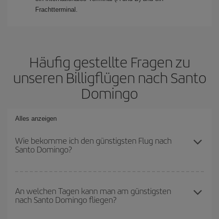
Frachtterminal.
Häufig gestellte Fragen zu
unseren Billigflügen nach Santo
Domingo
Alles anzeigen
Wie bekomme ich den günstigsten Flug nach
Santo Domingo?
Sie können bei Ihrem Flugticket sparen und den günstigsten Flug
bekommen, wenn Sie die Hauptsaison meiden, frühzeitig buchen
An welchen Tagen kann man am günstigsten
nach Santo Domingo fliegen?
und bei den Rückreisedaten und -zeiten flexibel sein können. Auch
wenn Sie sich noch nicht für ein bestimmtes Reiseziel