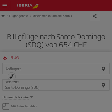
Skip to main content
Flugangebote
Mittelamerika und die Karibik
Billigflüge nach Santo Domingo
(SDQ) von 654 CHF
FLUG
Abflugort
REISEZIEL
Wählen
Hin- und Rückreise
Sie
eine
Mit Avios bezahlen
Option