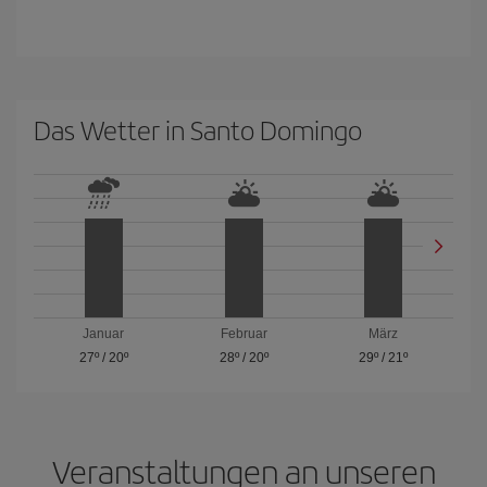
Das Wetter in Santo Domingo
Januar
Februar
März
27º
/
20º
28º
/
20º
29º
/
21º
Veranstaltungen an unseren