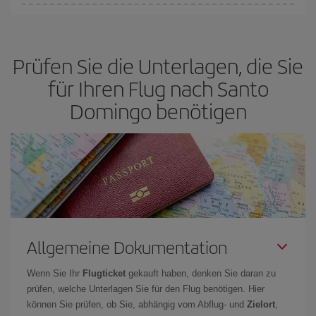
von
grundlegender Bedeutung,
frühzeitig zu buchen, um
Bei Iberia haben wir verschiedene Tarife, um Ihnen den besten
günstige Flüge
zu bekomme.
Preis je nach ihren Reisewünschen zu garantieren. Der Basic-Tarif
bietet Ihnen den günstigsten Flug.
Prüfen Sie die Unterlagen, die Sie
für Ihren Flug nach Santo
Domingo benötigen
Allgemeine Dokumentation
Wenn Sie Ihr
Flugticket
gekauft haben, denken Sie daran zu
prüfen, welche Unterlagen Sie für den Flug benötigen. Hier
können Sie prüfen, ob Sie, abhängig vom Abflug- und
Zielort
,