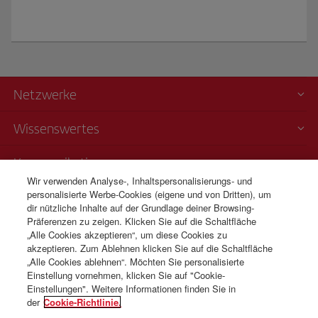
Netzwerke
Wissenswertes
Kommunikation
Wir verwenden Analyse-, Inhaltspersonalisierungs- und
personalisierte Werbe-Cookies (eigene und von Dritten), um
Transparenz
dir nützliche Inhalte auf der Grundlage deiner Browsing-
Präferenzen zu zeigen. Klicken Sie auf die Schaltfläche
Telefonverkauf
„Alle Cookies akzeptieren“, um diese Cookies zu
+41 0 43 210 11 19
akzeptieren. Zum Ablehnen klicken Sie auf die Schaltfläche
„Alle Cookies ablehnen“. Möchten Sie personalisierte
Montag bis Sonntag 09:00 - 20:00 Uhr (Deutsch und Französisch).
Einstellung vornehmen, klicken Sie auf "Cookie-
Montag bis Sonntag 00:00 - 24:00 Uhr (Englisch und Spanisch).
Einstellungen". Weitere Informationen finden Sie in
der
Cookie-Richtlinie.