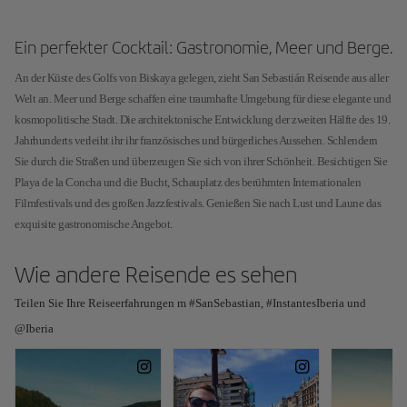
Ein perfekter Cocktail: Gastronomie, Meer und Berge.
An der Küste des Golfs von Biskaya gelegen, zieht San Sebastián Reisende aus aller
Welt an. Meer und Berge schaffen eine traumhafte Umgebung für diese elegante und
kosmopolitische Stadt. Die architektonische Entwicklung der zweiten Hälfte des 19.
Jahrhunderts verleiht ihr ihr französisches und bürgerliches Aussehen. Schlendern
Sie durch die Straßen und überzeugen Sie sich von ihrer Schönheit. Besichtigen Sie
Playa de la Concha und die Bucht, Schauplatz des berühmten Internationalen
Filmfestivals und des großen Jazzfestivals. Genießen Sie nach Lust und Laune das
exquisite gastronomische Angebot.
Wie andere Reisende es sehen
Teilen Sie Ihre Reiseerfahrungen m #SanSebastian, #InstantesIberia und
@Iberia