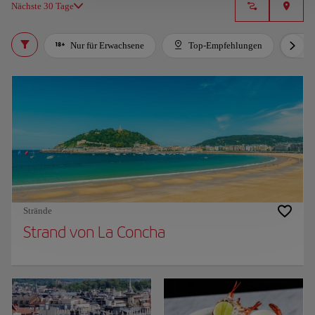
Nächste 30 Tage
Nur für Erwachsene
Top-Empfehlungen
Fü
Strände
Strand von La Concha