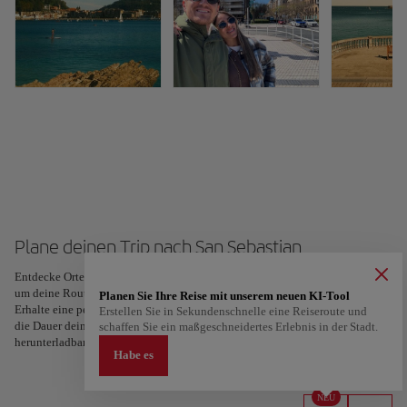
Plane deinen Trip nach San Sebastian
Entdecke Orte und Erlebnisse und markiere deine Favoriten mit einem Herz,
um deine Route zu erstellen und zu teilen. Suchst du nach mehr Ideen?
Planen Sie Ihre Reise mit unserem neuen KI-Tool
Erhalte eine personalisierte Reiseroute, abgestimmt auf deine Interessen und
Erstellen Sie in Sekundenschnelle eine Reiseroute und
die Dauer deiner Reise – in nur zwei Schritten und direkt in Google Maps
schaffen Sie ein maßgeschneidertes Erlebnis in der Stadt.
herunterladbar.
Habe es
NEU