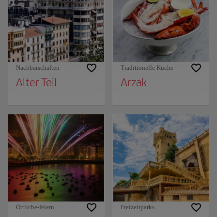
Nachbarschaften
Traditionelle Küche
Alter Teil
Arzak
Örtliche-feiern
Freizeitparks