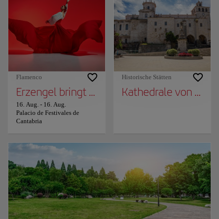
Flamenco
Historische Stätten
Erzengel bringt FIS seinen „Flämischen Albé
Kathedrale von Sant
16. Aug.
-
16. Aug.
Palacio de Festivales de
Cantabria