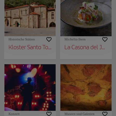
Historische Stätten
Michelin-Stern
Kloster Santo Toribio de Liébana
La Casona del Judío
Konzert
Museen und Galerien