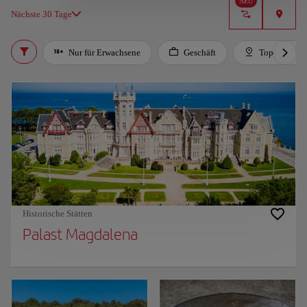
NEU
Nächste 30 Tage
Nur für Erwachsene
Geschäft
Top-Empfeh
Historische Stätten
Palast Magdalena