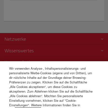
Netzwerke
Wissenswertes
Kommunikation
Wir verwenden Analyse-, Inhaltspersonalisierungs- und
personalisierte Werbe-Cookies (eigene und von Dritten), um
Transparenz
dir nützliche Inhalte auf der Grundlage deiner Browsing-
Präferenzen zu zeigen. Klicken Sie auf die Schaltfläche
Telefonverkauf
„Alle Cookies akzeptieren“, um diese Cookies zu
+41 0 43 210 11 19
akzeptieren. Zum Ablehnen klicken Sie auf die Schaltfläche
„Alle Cookies ablehnen“. Möchten Sie personalisierte
Montag bis Sonntag 09:00 - 20:00 Uhr (Deutsch und Französisch).
Einstellung vornehmen, klicken Sie auf "Cookie-
Montag bis Sonntag 00:00 - 24:00 Uhr (Englisch und Spanisch).
Einstellungen". Weitere Informationen finden Sie in