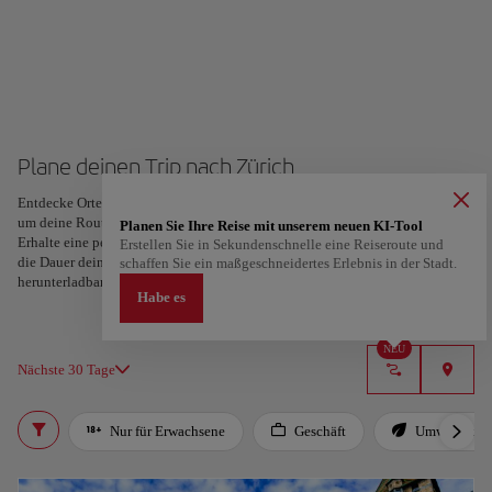
Plane deinen Trip nach Zürich
Entdecke Orte und Erlebnisse und markiere deine Favoriten mit einem Herz,
um deine Route zu erstellen und zu teilen. Suchst du nach mehr Ideen?
Planen Sie Ihre Reise mit unserem neuen KI-Tool
Erhalte eine personalisierte Reiseroute, abgestimmt auf deine Interessen und
Erstellen Sie in Sekundenschnelle eine Reiseroute und
die Dauer deiner Reise – in nur zwei Schritten und direkt in Google Maps
schaffen Sie ein maßgeschneidertes Erlebnis in der Stadt.
herunterladbar.
Habe es
NEU
Nächste 30 Tage
Nur für Erwachsene
Geschäft
Umweltfreun