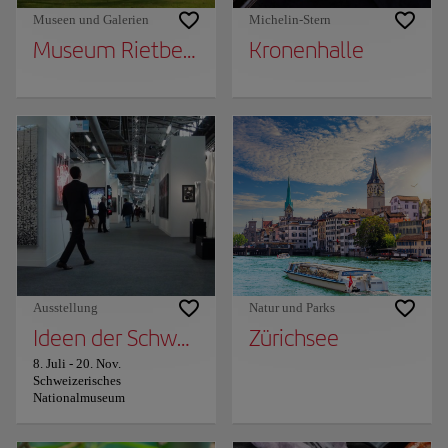
Museen und Galerien
Michelin-Stern
Museum Rietberg
Kronenhalle
Ausstellung
Natur und Parks
Ideen der Schweiz
Zürichsee
8. Juli
-
20. Nov.
Schweizerisches
Nationalmuseum