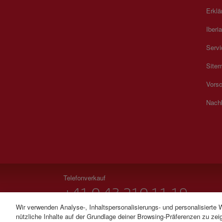
Erklä
Iberia
Servi
Site
Vorsc
Nachh
Telefonverkauf
+41 0 43 210 11 19
Wir verwenden Analyse-, Inhaltspersonalisierungs- und personalisierte 
Montag bis Sonntag 09:00 - 20:00 Uhr (Deutsch und Fr
nützliche Inhalte auf der Grundlage deiner Browsing-Präferenzen zu zeig