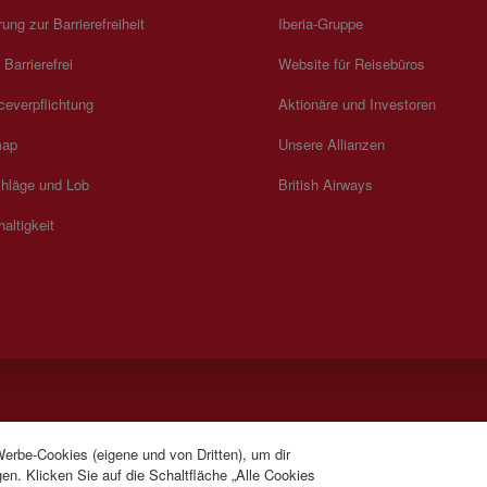
rung zur Barrierefreiheit
Iberia-Gruppe
 Barrierefrei
Website für Reisebüros
ceverpflichtung
Aktionäre und Investoren
map
Unsere Allianzen
hläge und Lob
British Airways
altigkeit
Werbe-Cookies (eigene und von Dritten), um dir
anzösisch). Montag bis Sonntag 00:00 - 24:00 Uhr (Englisch und Spanisch).
en. Klicken Sie auf die Schaltfläche „Alle Cookies