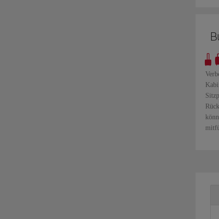
B
Verb
Kabi
Sitz
Rück
könn
mitf