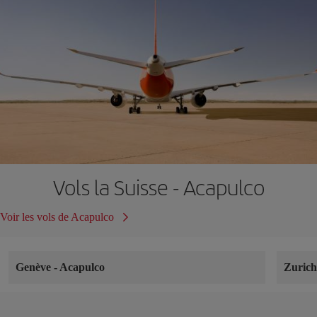
Vols la Suisse - Acapulco
Voir les vols de Acapulco
Genève
-
Acapulco
Zuric