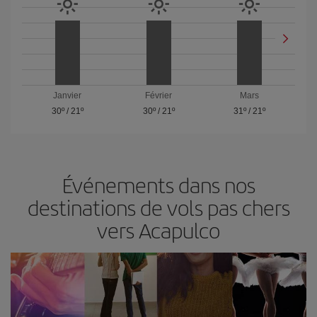
Janvier
Février
Mars
30º
/
21º
30º
/
21º
31º
/
21º
Événements dans nos
destinations de vols pas chers
vers Acapulco