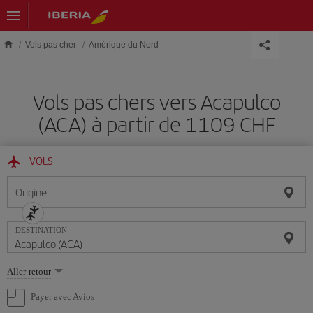
Skip to main content
Vols pas cher
Amérique du Nord
Vols pas chers vers Acapulco
(ACA) à partir de 1109 CHF
VOLS
Origine
DESTINATION
Sélectionnez
Aller-retour
une
option
Payer avec Avios